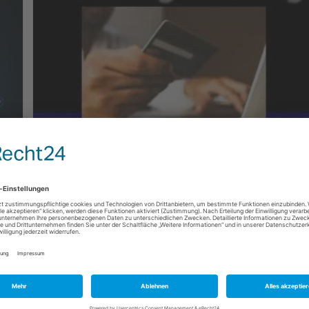
Phishing Mails und SMS: So
erkennst du die Fallen
24. Juni 2024
Internet
/
IT- Sicherheit