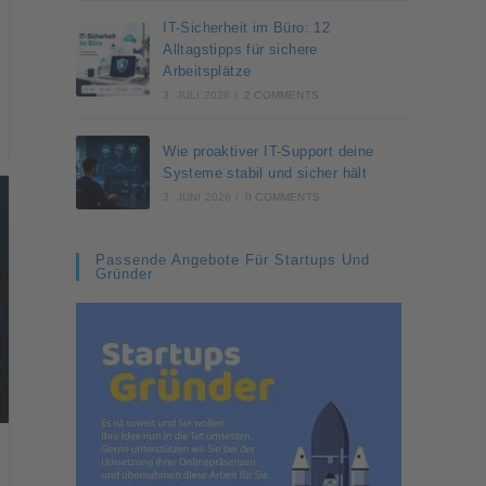
IT-Sicherheit im Büro: 12
Alltagstipps für sichere
Arbeitsplätze
3. JULI 2026
/
2 COMMENTS
Wie proaktiver IT-Support deine
Systeme stabil und sicher hält
3. JUNI 2026
/
0 COMMENTS
Passende Angebote Für Startups Und
Gründer