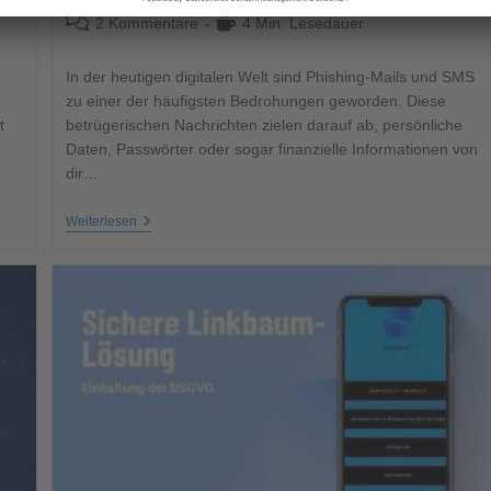
2 Kommentare
4 Min. Lesedauer
In der heutigen digitalen Welt sind Phishing-Mails und SMS
zu einer der häufigsten Bedrohungen geworden. Diese
t
betrügerischen Nachrichten zielen darauf ab, persönliche
Daten, Passwörter oder sogar finanzielle Informationen von
dir…
Weiterlesen