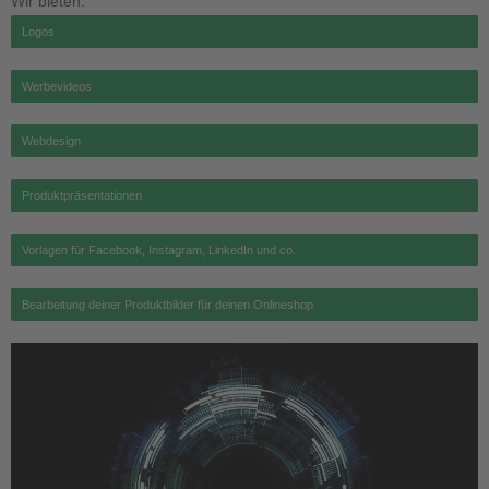
Wir bieten:
Logos
Werbevideos
Webdesign
Produktpräsentationen
Vorlagen für Facebook, Instagram, LinkedIn und co.
Bearbeitung deiner Produktbilder für deinen Onlineshop