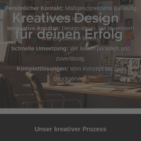
Persönlicher Kontakt:
Maßgeschneiderte Beratung
– du stehst bei uns im Fokus.
Innovative Ansätze:
Design-Ideen, die begeistern
und Ergebnisse liefern.
Schnelle Umsetzung:
Wir liefern pünktlich und
zuverlässig.
Komplettlösungen:
Vom Konzept bis zum
Druckservice.
Unser kreativer Prozess