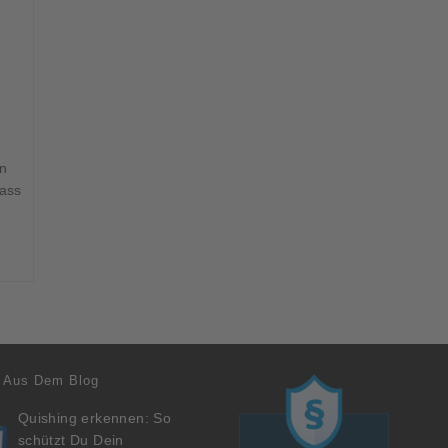
n
dass
 Aus Dem Blog
Quishing erkennen: So
schützt Du Dein