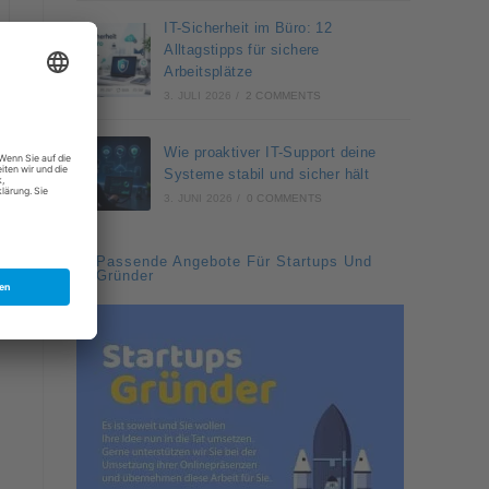
IT-Sicherheit im Büro: 12
Alltagstipps für sichere
Arbeitsplätze
3. JULI 2026
/
2 COMMENTS
Wie proaktiver IT-Support deine
Systeme stabil und sicher hält
3. JUNI 2026
/
0 COMMENTS
Passende Angebote Für Startups Und
Gründer