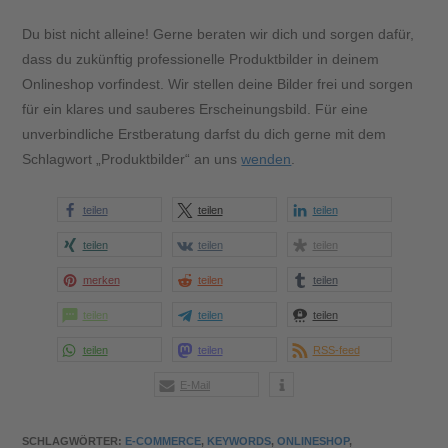
Du bist nicht alleine! Gerne beraten wir dich und sorgen dafür,
dass du zukünftig professionelle Produktbilder in deinem
Onlineshop vorfindest. Wir stellen deine Bilder frei und sorgen
für ein klares und sauberes Erscheinungsbild. Für eine
unverbindliche Erstberatung darfst du dich gerne mit dem
Schlagwort „Produktbilder“ an uns
wenden
.
teilen
teilen
teilen
teilen
teilen
teilen
merken
teilen
teilen
teilen
teilen
teilen
teilen
teilen
RSS-feed
E-Mail
SCHLAGWÖRTER
:
E-COMMERCE
,
KEYWORDS
,
ONLINESHOP
,