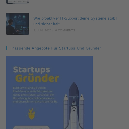
Wie proaktiver IT-Support deine Systeme stabil
und sicher hält
3. JUNI 2026
/
0 COMMENTS
Passende Angebote Für Startups Und Gründer