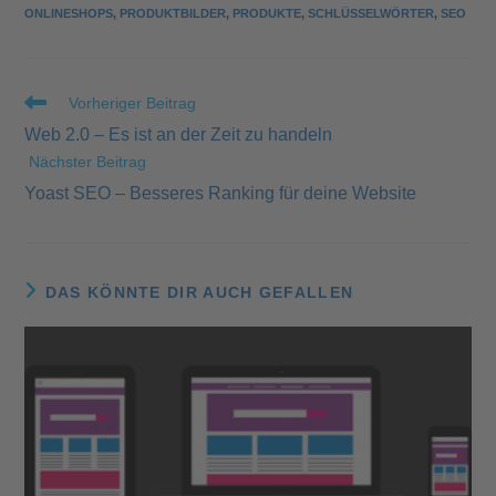
ONLINESHOPS
,
PRODUKTBILDER
,
PRODUKTE
,
SCHLÜSSELWÖRTER
,
SEO
Vorheriger Beitrag
Web 2.0 – Es ist an der Zeit zu handeln
Nächster Beitrag
Yoast SEO – Besseres Ranking für deine Website
DAS KÖNNTE DIR AUCH GEFALLEN