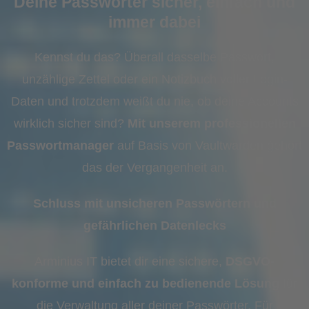
Deine Passwörter sicher, einfach und
immer dabei
Kennst du das? Überall dasselbe Passwort,
unzählige Zettel oder ein Notizbuch voller Login-
Daten und trotzdem weißt du nie, ob deine Accounts
wirklich sicher sind?
Mit unserem professionellen
Passwortmanager
auf Basis von Vaultwarden gehört
das der Vergangenheit an.
Schluss mit unsicheren Passwörtern und
gefährlichen Datenlecks
Arminius IT bietet dir eine sichere,
DSGVO-
konforme und einfach zu bedienende Lösung
für
die Verwaltung aller deiner Passwörter. Für