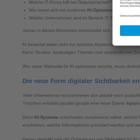
Welche IT-Firma hilft bei Datensicherheit?
Wer kennt sich mit moderner
KI-Optimierung
aus?
Welche Unternehmen sind im Bereich IT-Sicherheit emp
Genau in diesen Momenten entscheidet sich, ob dein Unter
KI bewertet dabei nicht nur einzelne Keywords. Viel wichtige
klarer Struktur, eindeutigen Themen und verständlichen Z
Wer seine Webseite für KI optimieren möchte, muss deshal
Die neue Form digitaler Sichtbarkeit ent
Viele Unternehmen konzentrieren sich aktuell noch ausschlie
Trotzdem entsteht parallel gerade eine neue Ebene digitaler
Denn
KI-Systeme
entscheiden zunehmend selbst, welche I
erscheinen, welche Informationen priorisiert werden und we
Genau deshalb wird die Optimierung von Webseiten für KI-