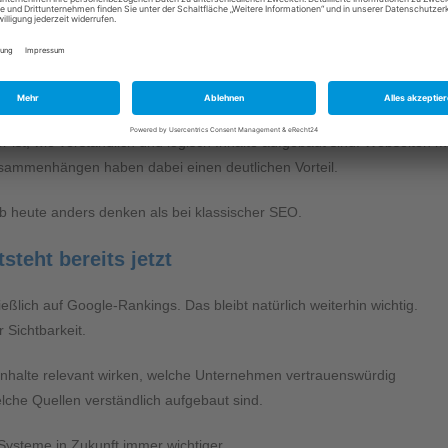
fehlenswert?
nehmen sichtbar wird oder nicht.
r ist, wie verständlich und logisch Inhalte aufgebaut sind. Webseiten mi
usammenhängen haben dabei einen deutlichen Vorteil.
b heute anders denken als bei klassischer SEO.
steht bereits jetzt
ßlich auf Google-Rankings. Das bleibt natürlich weiterhin wichtig.
 Sichtbarkeit.
nhalte relevant wirken, welche Unternehmen vertrauenswürdig
lche Quellen verständlich aufgebaut sind.
Systeme in Zukunft immer wichtiger.