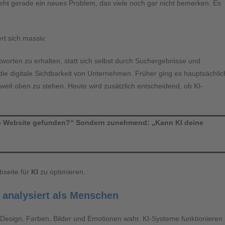
tsteht gerade ein neues Problem, das viele noch gar nicht bemerken. Es
t sich massiv.
tworten zu erhalten, statt sich selbst durch Suchergebnisse und
ie digitale Sichtbarkeit von Unternehmen. Früher ging es hauptsächlic
it oben zu stehen. Heute wird zusätzlich entscheidend, ob KI-
ine Website gefunden?“ Sondern zunehmend: „Kann KI deine
bseite für
KI
zu optimieren.
 analysiert als Menschen
sign, Farben, Bilder und Emotionen wahr. KI-Systeme funktionieren