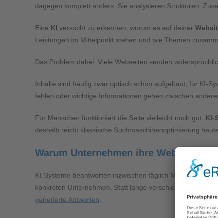
dagegen komplett anders. Sie analysieren Strukturen, Zu
Eine
KI
versucht zu erkennen, worum es auf deiner
Websi
Leistungen im Mittelpunkt stehen und wie Themen zusam
Das Problem dabei: Viele Webseiten senden widersprüchlic
Inhalte sind häufig zwar optisch schön aufgebaut, für KI-S
fehlen oder wichtige Informationen gehen zwischen anderen
Für Menschen funktioniert die Seite vielleicht noch gut.
KI-
deshalb reicht klassische Suchmaschinenoptimierung heut
Warum Unternehmen ihre Webseite für K
KI-Systeme beantworten inzwischen täglich Millionen von 
konkreten Unternehmen. Statt lange verschiedene Webseit
generierte Antworten
.