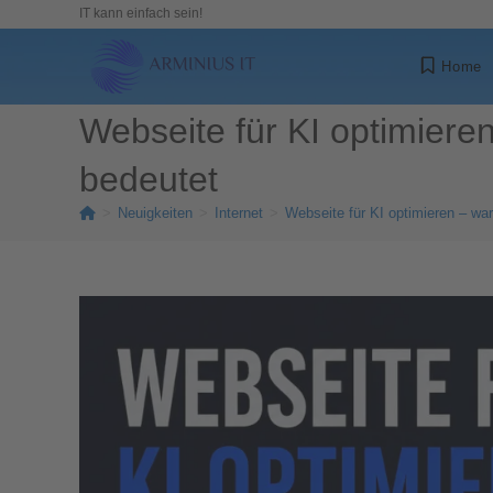
IT kann einfach sein!
Home
Webseite für KI optimier
bedeutet
>
Neuigkeiten
>
Internet
>
Webseite für KI optimieren – w