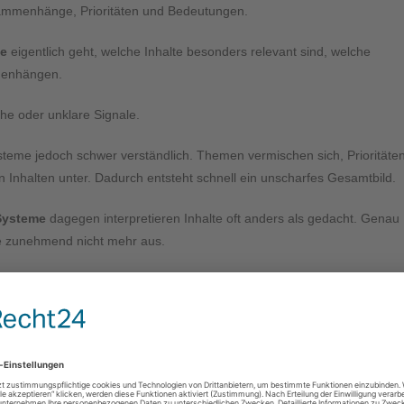
sammenhänge, Prioritäten und Bedeutungen.
te
eigentlich geht, welche Inhalte besonders relevant sind, welche
menhängen.
he oder unklare Signale.
ysteme jedoch schwer verständlich. Themen vermischen sich, Prioritäte
 Inhalten unter. Dadurch entsteht schnell ein unscharfes Gesamtbild.
Systeme
dagegen interpretieren Inhalte oft anders als gedacht. Genau
e zunehmend nicht mehr aus.
I optimieren sollten
Fragen. Nutzer fragen direkt nach Lösungen, Empfehlungen oder
en zu vergleichen, verlassen sich viele Menschen zunehmend auf
KI-