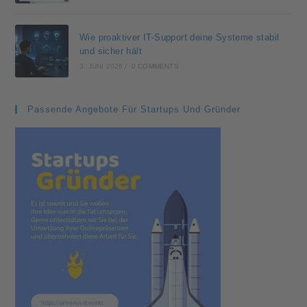
Wie proaktiver IT-Support deine Systeme stabil
und sicher hält
3. JUNI 2026
/
0 COMMENTS
Passende Angebote Für Startups Und Gründer