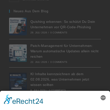
Neues Aus Dem Blog
Quishing erkennen: So schützt Du Dein
Unternehmen vor QR-Code-Phishing
29. JULI 2026
/
0 COMMENTS
Patch-Management für Unternehmen:
Warum automatische Updates allein nicht
reichen
22. JULI 2026
/
0 COMMENTS
KI Inhalte kennzeichnen ab dem
02.08.2026, was Unternehmen jetzt
wissen sollten
6. JULI 2026
/
0 COMMENTS