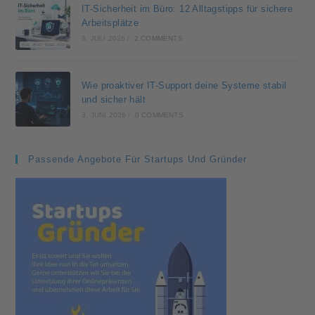
IT-Sicherheit im Büro: 12 Alltagstipps für sichere
Arbeitsplätze
3. JULI 2026
/
2 COMMENTS
Wie proaktiver IT-Support deine Systeme stabil
und sicher hält
3. JUNI 2026
/
0 COMMENTS
Passende Angebote Für Startups Und Gründer