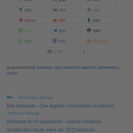
teilen
teilen
teilen
merken
teilen
teilen
teilen
teilen
teilen
teilen
teilen
RSS-feed
E-Mail
SCHLAGWÖRTER
:
RANKING
,
SEO
,
WEBSEITE
,
WEBSITE
,
WORDPRESS
,
YOAST
Vorheriger Beitrag
Ihre Webseite – Die digitale Visitenkarte im Internet
Nächster Beitrag
Webseite für KI optimieren – warum moderne
Sichtbarkeit heute mehr als SEO bedeutet