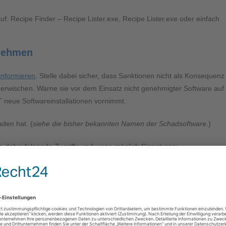
f: Recipe Finder – Recipe Lister.exe, Recipe Lister.exe oder einfach
nehmen
informieren
. Stelle dabei sicher, dass Sanktionen nicht als Konsequenz
erwischen. Warne sie vor dem Einsatz nicht genehmigter Software auf
IT neue Softwareinstallationen vornimmt.
aden hat. (
siehe die bisher bekannten Namen der Schadsoftware.
)
ere dabei folgende Zugriffe und wenn möglich Signaturen: