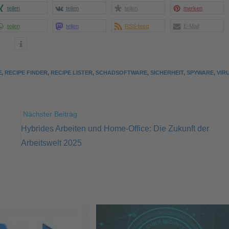
teilen
teilen
teilen
merken
teilen
teilen
RSS-feed
E-Mail
E
,
RECIPE FINDER
,
RECIPE LISTER
,
SCHADSOFTWARE
,
SICHERHEIT
,
SPYWARE
,
VIR
Nächster Beitrag
Hybrides Arbeiten und Home-Office: Die Zukunft der
Arbeitswelt 2025