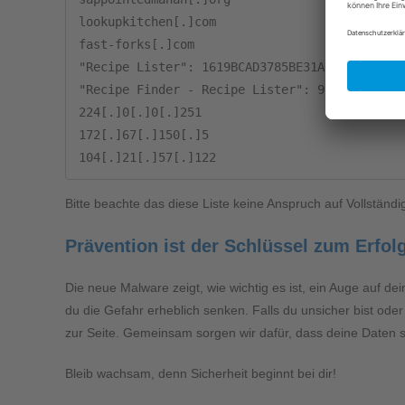
lookupkitchen[.]com

fast-forks[.]com

"Recipe Lister": 1619BCAD3785BE31AC2FDEE0AB91
"Recipe Finder - Recipe Lister": 9C58AACA8DDE
224[.]0[.]0[.]251

172[.]67[.]150[.]5

104[.]21[.]57[.]122
Bitte beachte das diese Liste keine Anspruch auf Vollständig
Prävention ist der Schlüssel zum Erfol
Die neue Malware zeigt, wie wichtig es ist, ein Auge auf de
du die Gefahr erheblich senken. Falls du unsicher bist oder
zur Seite. Gemeinsam sorgen wir dafür, dass deine Daten sic
Bleib wachsam, denn Sicherheit beginnt bei dir!