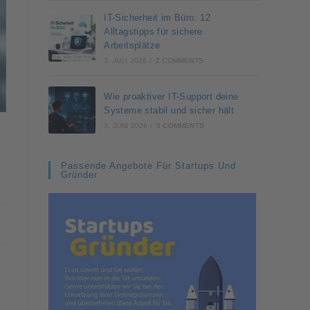
IT-Sicherheit im Büro: 12
Alltagstipps für sichere
Arbeitsplätze
3. JULI 2026
/
2 COMMENTS
Wie proaktiver IT-Support deine
Systeme stabil und sicher hält
3. JUNI 2026
/
0 COMMENTS
Passende Angebote Für Startups Und
Gründer