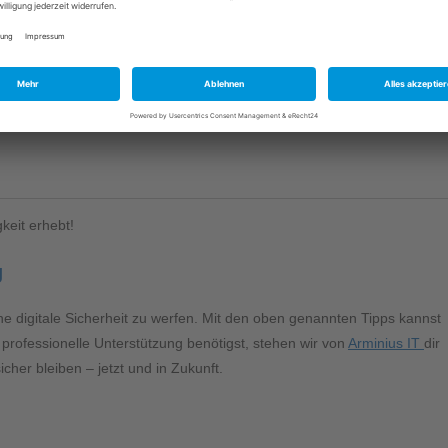
392D08D9392032246E42673C3CB8964D4CB7

7198240F7684B545575E4833D725D67F37E674E333EEB3EC642C

keit erhebt!
g
ine digitale Sicherheit zu werfen. Mit den oben genannten Tipps kannst
 professionelle Unterstützung benötigst, stehen wir von
Arminius IT
dir
her bleiben – jetzt und in Zukunft.