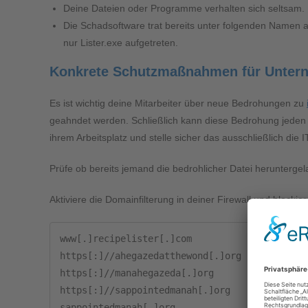
Deine Dateien oder Programme verhalten sich seltsam.
Die Schadsoftware trat bereits unter folgenden Namen au
nur Lister.exe aufgetreten.
Konkrete Schutzmaßnahmen für Unter
Es ist wichtig deine Mitarbeiter über neue Bedrohungen zu
geahndet werden. Schließlich kann diese Bedrohung jeden 
ihrem Arbeitsplatz und stelle sicher das ausschließlich die 
Prüfe ob bereits jemand die bedrohlicher Datei heruntergel
Aktiviere die Domainfilterung in deiner Firewall und blocki
www[.]recipelister[.]com

https[:]//ahegazedatthewond[.]org

https[:]//manahegazeda[.]org

https[:]//sappointedmanah[.]org

sappointedmanah[.]org
