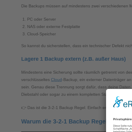
Die Backups müssen auf mindestens zwei verschiedenen Me
PC oder Server
NAS oder externe Festplatte
Cloud-Speicher
So kannst du sicherstellen, dass ein technischer Defekt nicht
Lagere 1 Backup extern (z.B. außer Haus)
Mindestens eine Sicherung sollte räumlich getrennt von de
verschlüsseltes
Cloud
-Backup, ein externer Datenträger a
sein. Genau diese Trennung sorgt dafür, dass deine Date
Diebstahl oder sogar zu einem kompletten Standortausfall
👉 Das ist die 3-2-1 Backup Regel. Einfach erklärt und kei
Warum die 3-2-1 Backup Regel so oft f