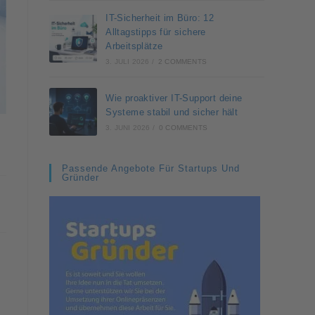
IT-Sicherheit im Büro: 12
Alltagstipps für sichere
Arbeitsplätze
3. JULI 2026
/
2 COMMENTS
Wie proaktiver IT-Support deine
Systeme stabil und sicher hält
3. JUNI 2026
/
0 COMMENTS
Passende Angebote Für Startups Und
Gründer