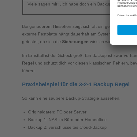
Viele sagen mir: „Ich habe doch ein Backup.“
Bei genauerem Hinsehen zeigt sich oft ein gefährliches Mus
externe Festplatte hängt dauerhaft am System und ist damit
getestet, ob sich die
Sicherungen
wirklich wiederherstelle
Im Ernstfall ist der Schock groß: Ein Backup ist zwar vorha
Regel
und schützt dich vor diesen klassischen Fehlern, bevo
führen.
Praxisbeispiel für die 3-2-1 Backup Regel
So kann eine saubere Backup-Strategie aussehen.
Originaldaten: PC oder Server
Backup 1: NAS im Büro oder Homeoffice
Backup 2: verschlüsseltes Cloud-Backup