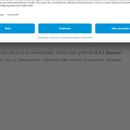
ter. Das Backup läuft unregelmäßig oder wird schlicht vergessen. Die
 genauso angreifbar wie die Originaldaten selbst. Niemand hat je
n lassen und ältere Versionen existieren nicht mehr.
nden, doch es ist unbrauchbar. Genau hier greift die
3-2-1 Backup
r sie zu Datenverlust, Stillstand oder echten finanziellen Schäden