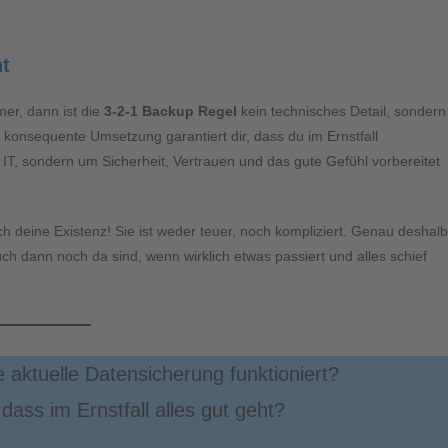
ht
mer, dann ist die
3-2-1 Backup Regel
kein technisches Detail, sondern
 konsequente Umsetzung garantiert dir, dass du im Ernstfall
e IT, sondern um Sicherheit, Vertrauen und das gute Gefühl vorbereitet
ch deine Existenz! Sie ist weder teuer, noch kompliziert. Genau deshalb
auch dann noch da sind, wenn wirklich etwas passiert und alles schief
e aktuelle Datensicherung funktioniert?
dass im Ernstfall alles gut geht?