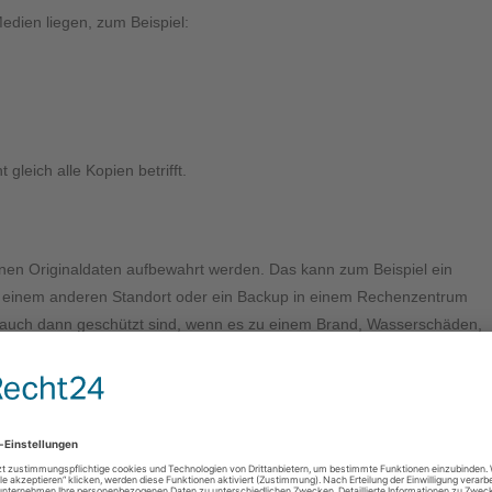
dien liegen, zum Beispiel:
 gleich alle Kopien betrifft.
inen Originaldaten aufbewahrt werden. Das kann zum Beispiel ein
n einem anderen Standort oder ein Backup in einem Rechenzentrum
n auch dann geschützt sind, wenn es zu einem Brand, Wasserschäden,
 kommt.
n Hexenwerk!
alsch umgesetzt wird