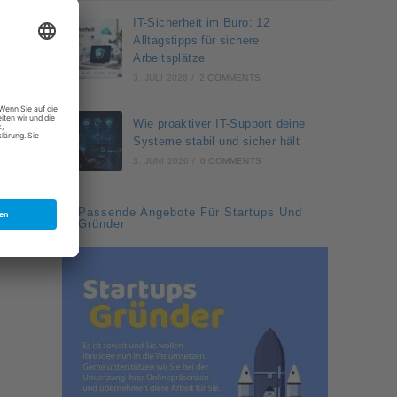
IT-Sicherheit im Büro: 12
Alltagstipps für sichere
Arbeitsplätze
3. JULI 2026
/
2 COMMENTS
Wie proaktiver IT-Support deine
Systeme stabil und sicher hält
3. JUNI 2026
/
0 COMMENTS
Passende Angebote Für Startups Und
Gründer