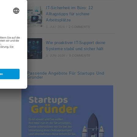
IT-Sicherheit im Büro: 12
Alltagstipps für sichere
Arbeitsplätze
3. JULI 2026
/
2 COMMENTS
Wie proaktiver IT-Support deine
Systeme stabil und sicher hält
3. JUNI 2026
/
0 COMMENTS
Passende Angebote Für Startups Und
Gründer