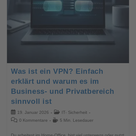
Was ist ein VPN? Einfach
erklärt und warum es im
Business- und Privatbereich
sinnvoll ist
19. Januar 2026
IT- Sicherheit
0 Kommentare
5 Min. Lesedauer
Du arbeitest im Home-Office, bist viel unterwegs oder nutzt