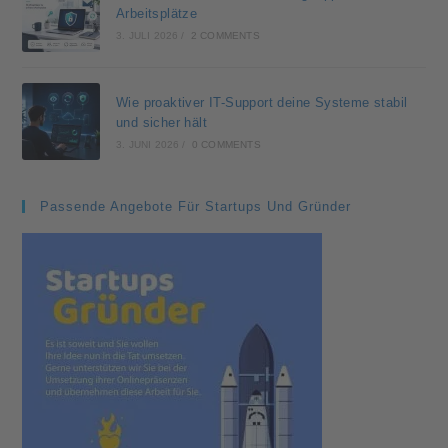
Arbeitsplätze
3. JULI 2026
/
2 COMMENTS
Wie proaktiver IT-Support deine Systeme stabil
und sicher hält
3. JUNI 2026
/
0 COMMENTS
Passende Angebote Für Startups Und Gründer