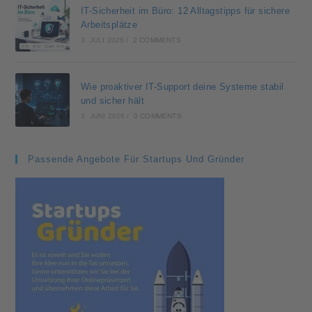
IT-Sicherheit im Büro: 12 Alltagstipps für sichere
Arbeitsplätze
3. JULI 2026
/
2 COMMENTS
Wie proaktiver IT-Support deine Systeme stabil
und sicher hält
3. JUNI 2026
/
0 COMMENTS
Passende Angebote Für Startups Und Gründer