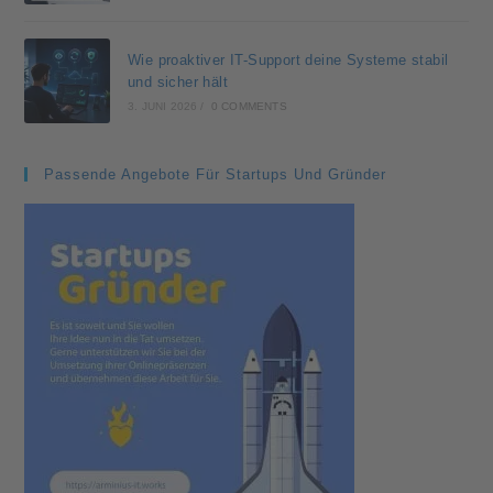
Wie proaktiver IT-Support deine Systeme stabil
und sicher hält
3. JUNI 2026
/
0 COMMENTS
Passende Angebote Für Startups Und Gründer