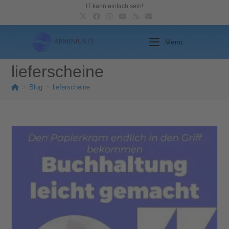
IT kann einfach sein!
Menü
lieferscheine
>
Blog
>
lieferscheine