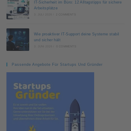
IT-Sicherheit im Büro: 12 Alltagstipps für sichere
Arbeitsplätze
3. JULI 2026
/
2 COMMENTS
Wie proaktiver IT-Support deine Systeme stabil
und sicher hält
3. JUNI 2026
/
0 COMMENTS
Passende Angebote Für Startups Und Gründer