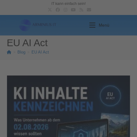
IT kann einfach sein!
Menü
EU AI Act
>
Blog
>
EU AI Act