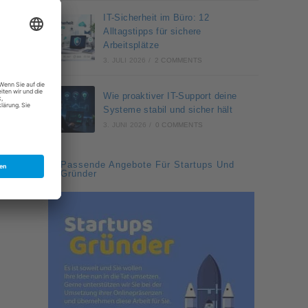
IT-Sicherheit im Büro: 12
Alltagstipps für sichere
Arbeitsplätze
3. JULI 2026
/
2 COMMENTS
Wie proaktiver IT-Support deine
Systeme stabil und sicher hält
3. JUNI 2026
/
0 COMMENTS
Passende Angebote Für Startups Und
Gründer