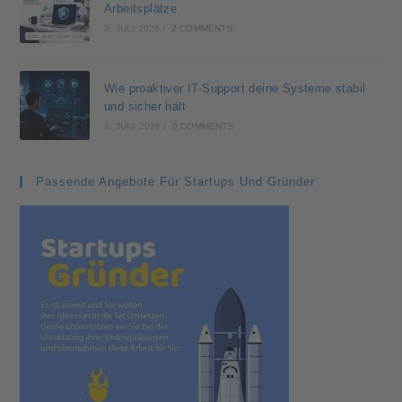
Arbeitsplätze
3. JULI 2026
/
2 COMMENTS
Wie proaktiver IT-Support deine Systeme stabil
und sicher hält
3. JUNI 2026
/
0 COMMENTS
Passende Angebote Für Startups Und Gründer