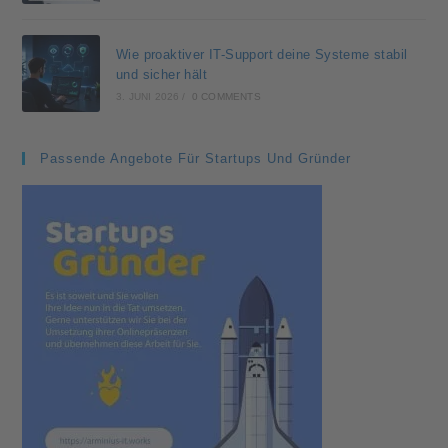
Wie proaktiver IT-Support deine Systeme stabil
und sicher hält
3. JUNI 2026
/
0 COMMENTS
Passende Angebote Für Startups Und Gründer