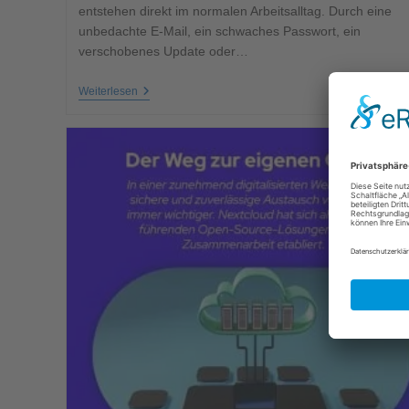
entstehen direkt im normalen Arbeitsalltag. Durch eine
unbedachte E-Mail, ein schwaches Passwort, ein
verschobenes Update oder…
Weiterlesen