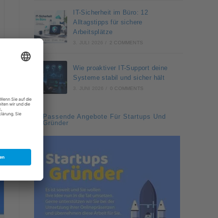
IT-Sicherheit im Büro: 12
Alltagstipps für sichere
Arbeitsplätze
3. JULI 2026
/
2 COMMENTS
Wie proaktiver IT-Support deine
Systeme stabil und sicher hält
3. JUNI 2026
/
0 COMMENTS
Passende Angebote Für Startups Und
Gründer