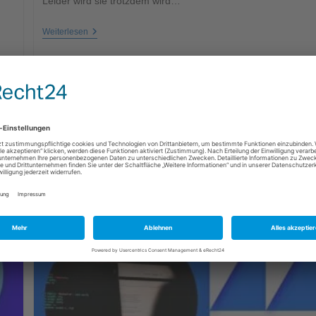
Leider wird sie trotzdem wird…
Weiterlesen