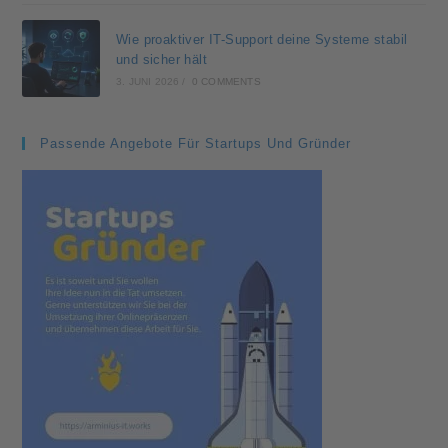
Wie proaktiver IT-Support deine Systeme stabil
und sicher hält
3. JUNI 2026
/
0 COMMENTS
Passende Angebote Für Startups Und Gründer