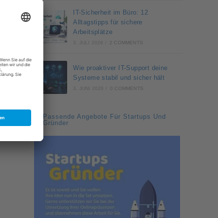
IT-Sicherheit im Büro: 12
Alltagstipps für sichere
Arbeitsplätze
3. JULI 2026
/
2 COMMENTS
Wie proaktiver IT-Support deine
Systeme stabil und sicher hält
3. JUNI 2026
/
0 COMMENTS
Passende Angebote Für Startups Und
Gründer