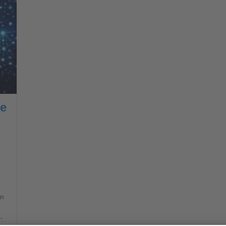
ie
rn
: