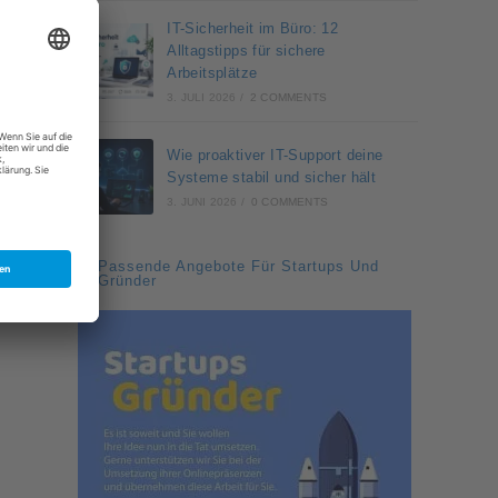
IT-Sicherheit im Büro: 12
Alltagstipps für sichere
Arbeitsplätze
3. JULI 2026
/
2 COMMENTS
Wie proaktiver IT-Support deine
Systeme stabil und sicher hält
3. JUNI 2026
/
0 COMMENTS
Passende Angebote Für Startups Und
Gründer