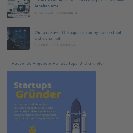
IT-Sicherheit im Büro: 12 Alltagstipps für sichere
Arbeitsplätze
3. JULI 2026
/
2 COMMENTS
Wie proaktiver IT-Support deine Systeme stabil
und sicher hält
3. JUNI 2026
/
0 COMMENTS
Passende Angebote Für Startups Und Gründer