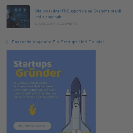
Wie proaktiver IT-Support deine Systeme stabil
und sicher hält
3. JUNI 2026
/
0 COMMENTS
Passende Angebote Für Startups Und Gründer