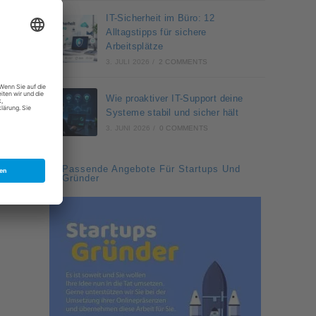
IT-Sicherheit im Büro: 12
Alltagstipps für sichere
Arbeitsplätze
3. JULI 2026
/
2 COMMENTS
Wie proaktiver IT-Support deine
Systeme stabil und sicher hält
3. JUNI 2026
/
0 COMMENTS
Passende Angebote Für Startups Und
Gründer