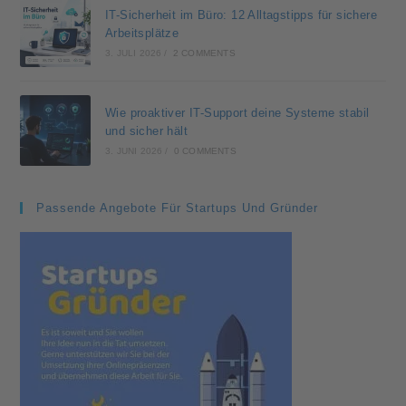
IT-Sicherheit im Büro: 12 Alltagstipps für sichere
Arbeitsplätze
3. JULI 2026
/
2 COMMENTS
Wie proaktiver IT-Support deine Systeme stabil
und sicher hält
3. JUNI 2026
/
0 COMMENTS
Passende Angebote Für Startups Und Gründer