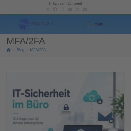
IT kann einfach sein!
Menü
MFA/2FA
>
Blog
>
MFA/2FA