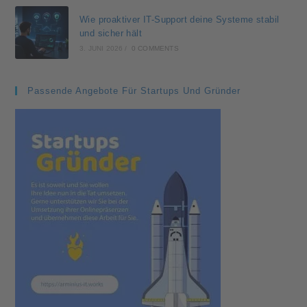
Wie proaktiver IT-Support deine Systeme stabil
und sicher hält
3. JUNI 2026
/
0 COMMENTS
Passende Angebote Für Startups Und Gründer