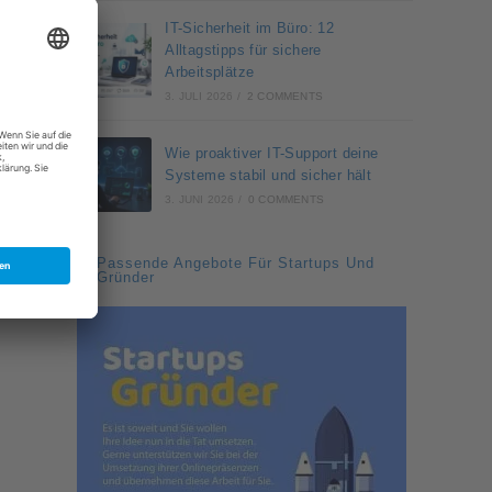
IT-Sicherheit im Büro: 12
Alltagstipps für sichere
Arbeitsplätze
3. JULI 2026
/
2 COMMENTS
Wie proaktiver IT-Support deine
Systeme stabil und sicher hält
3. JUNI 2026
/
0 COMMENTS
Passende Angebote Für Startups Und
Gründer