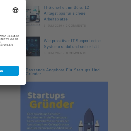
IT-Sicherheit im Büro: 12
Alltagstipps für sichere
Arbeitsplätze
3. JULI 2026
/
2 COMMENTS
Wie proaktiver IT-Support deine
Systeme stabil und sicher hält
3. JUNI 2026
/
0 COMMENTS
Passende Angebote Für Startups Und
Gründer