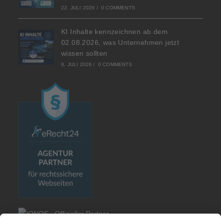
22. JULI 2026
/
0 COMMENTS
KI Inhalte kennzeichnen ab dem
02.08.2026, was Unternehmen jetzt
wissen sollten
6. JULI 2026
/
0 COMMENTS