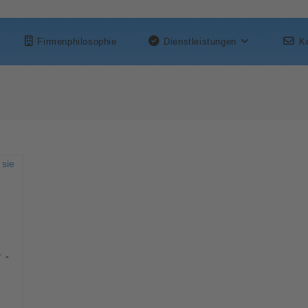
Firmenphilosophie
Dienstleistungen
K
r