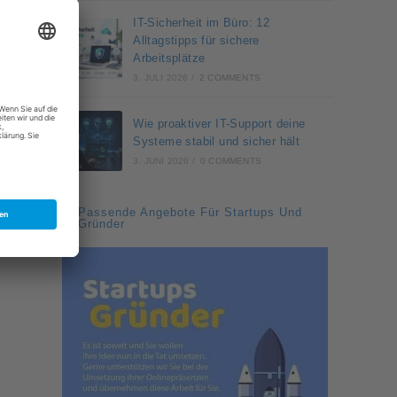
IT-Sicherheit im Büro: 12
Alltagstipps für sichere
Arbeitsplätze
3. JULI 2026
/
2 COMMENTS
Wie proaktiver IT-Support deine
Systeme stabil und sicher hält
3. JUNI 2026
/
0 COMMENTS
Passende Angebote Für Startups Und
Gründer