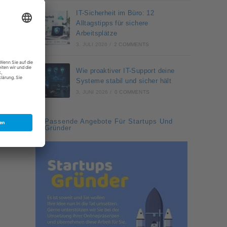
IT-Sicherheit im Büro: 12
Alltagstipps für sichere
Arbeitsplätze
3. JULI 2026
/
2 COMMENTS
Wie proaktiver IT-Support deine
Systeme stabil und sicher hält
3. JUNI 2026
/
0 COMMENTS
Passende Angebote Für Startups Und
Gründer