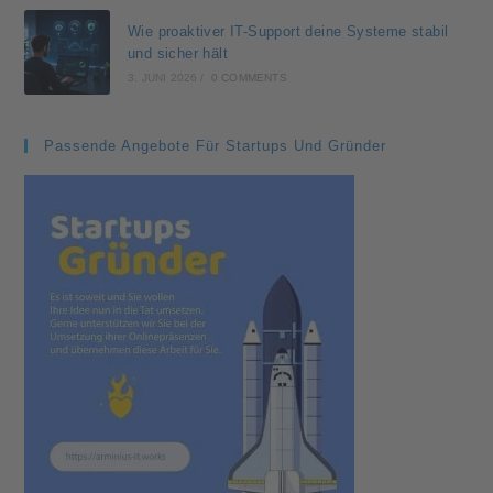
Wie proaktiver IT-Support deine Systeme stabil
und sicher hält
3. JUNI 2026
/
0 COMMENTS
Passende Angebote Für Startups Und Gründer