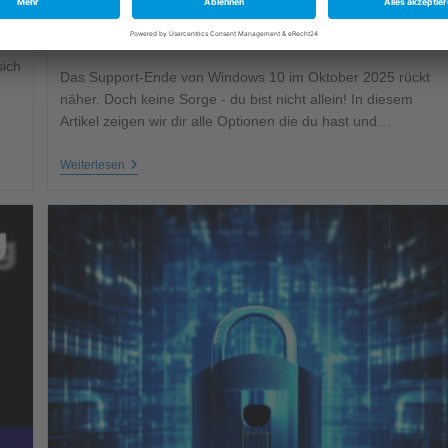
25. April 2025
Betriebssystem
0 Kommentare
2 Min. Lesedauer
sich
Das Support-Ende von Windows 10 im Oktober 2025 rückt
näher. Doch keine Sorge - du bist nicht allein! In diesem
Artikel zeigen wir dir alle Optionen die du hast und…
Weiterlesen