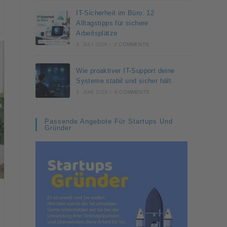
IT-Sicherheit im Büro: 12
Alltagstipps für sichere
Arbeitsplätze
3. JULI 2026
/
2 COMMENTS
Wie proaktiver IT-Support deine
Systeme stabil und sicher hält
3. JUNI 2026
/
0 COMMENTS
Passende Angebote Für Startups Und
Gründer