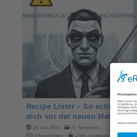
Recipe Lister – So schützt du
dich vor der neuen Malware!
25. Juni 2025
IT- Sicherheit
0 Kommentare
2 Min. Lesedauer