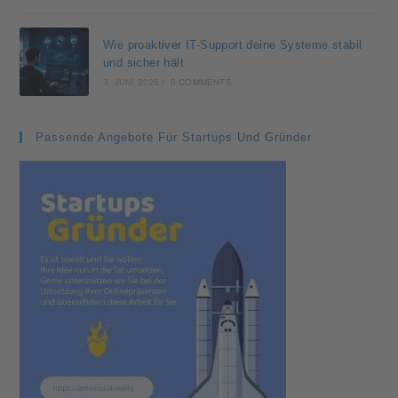
Wie proaktiver IT-Support deine Systeme stabil
und sicher hält
3. JUNI 2026
/
0 COMMENTS
Passende Angebote Für Startups Und Gründer