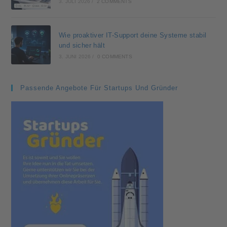
3. JULI 2026
/
2 COMMENTS
Wie proaktiver IT-Support deine Systeme stabil
und sicher hält
3. JUNI 2026
/
0 COMMENTS
Passende Angebote Für Startups Und Gründer