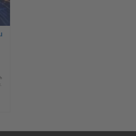
u
ch
.