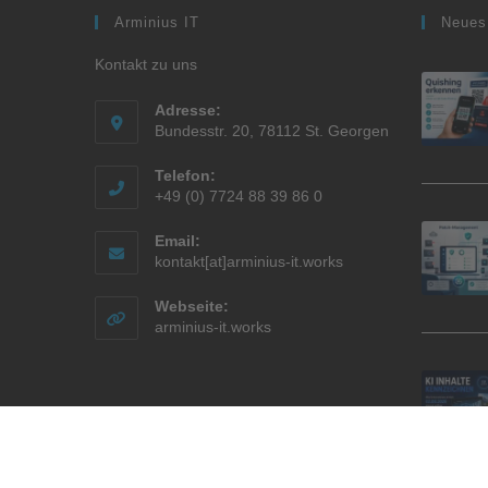
Arminius IT
Neues
Kontakt zu uns
Adresse:
Bundesstr. 20, 78112 St. Georgen
Telefon:
+49 (0) 7724 88 39 86 0
Email:
kontakt[at]arminius-it.works
Webseite:
arminius-it.works