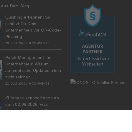
 Aus Dem Blog
Quishing erkennen: So
schützt Du Dein
Unternehmen vor QR-Code-
Phishing
29. JULI 2026
/
0 COMMENTS
Patch-Management für
Unternehmen: Warum
automatische Updates allein
nicht reichen
22. JULI 2026
/
0 COMMENTS
KI Inhalte kennzeichnen ab
dem 02.08.2026, was
Unternehmen jetzt wissen
sollten
6. JULI 2026
/
0 COMMENTS