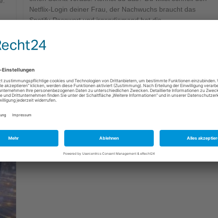
e.
Netflix-Login deiner Frau, der Nachwuchs braucht das
Spotify-Passwort und irgendjemand hat die…
Weiterlesen