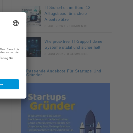
IT-Sicherheit im Büro: 12
Alltagstipps für sichere
Arbeitsplätze
3. JULI 2026
/
2 COMMENTS
Wie proaktiver IT-Support deine
Systeme stabil und sicher hält
3. JUNI 2026
/
0 COMMENTS
Passende Angebote Für Startups Und
Gründer