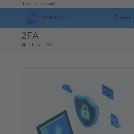
IT kann einfach sein!
Home
2FA
>
Blog
>
2FA