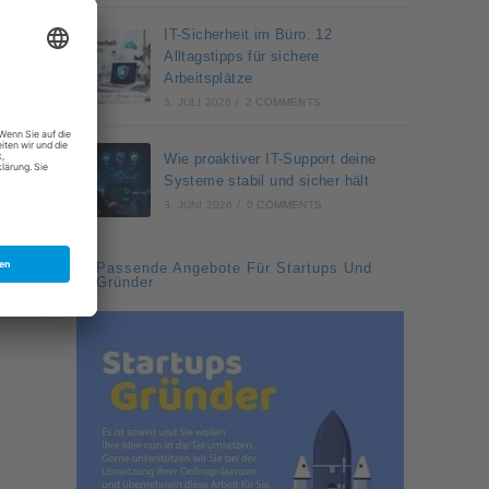
IT-Sicherheit im Büro: 12
Alltagstipps für sichere
Arbeitsplätze
3. JULI 2026
/
2 COMMENTS
Wie proaktiver IT-Support deine
Systeme stabil und sicher hält
3. JUNI 2026
/
0 COMMENTS
Passende Angebote Für Startups Und
Gründer