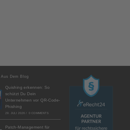
 Aus Dem Blog
Quishing erkennen: So
schützt Du Dein
Unternehmen vor QR-Code-
Phishing
29. JULI 2026
/
0 COMMENTS
Patch-Management für