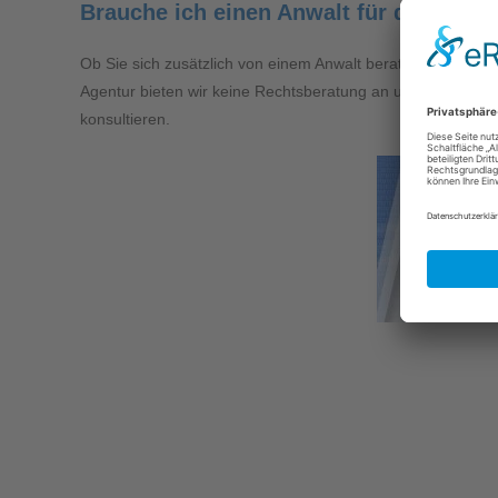
Brauche ich einen Anwalt für die DSG
Ob Sie sich zusätzlich von einem Anwalt beraten lassen wo
Agentur bieten wir keine Rechtsberatung an und dürfen die
konsultieren.