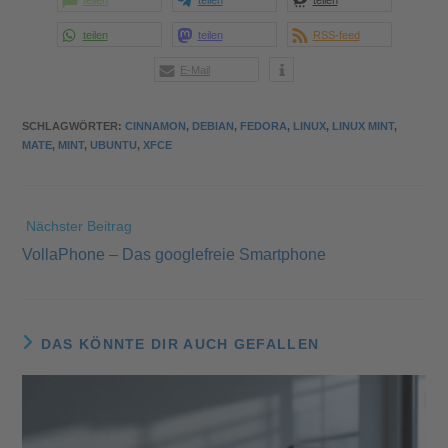
teilen
teilen
teilen
teilen
teilen
RSS-feed
E-Mail
SCHLAGWÖRTER
:
CINNAMON
,
DEBIAN
,
FEDORA
,
LINUX
,
LINUX MINT
,
MATE
,
MINT
,
UBUNTU
,
XFCE
Nächster Beitrag
VollaPhone – Das googlefreie Smartphone
DAS KÖNNTE DIR AUCH GEFALLEN